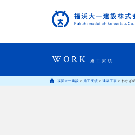
WORK
施工実績
福浜大一建設
>
施工実績
>
建築工事
>
わかぎ