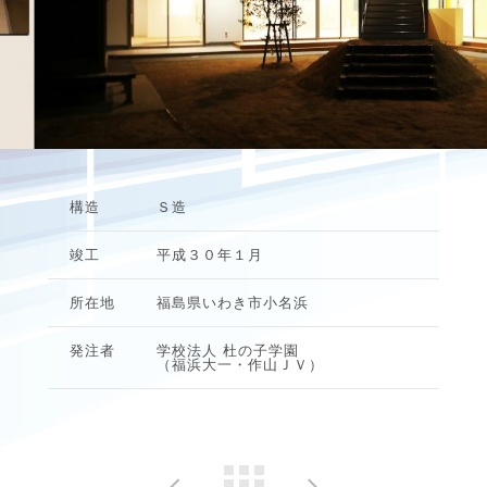
構造
Ｓ造
竣工
平成３０年１月
所在地
福島県いわき市小名浜
発注者
学校法人 杜の子学園
（福浜大一・作山ＪＶ）