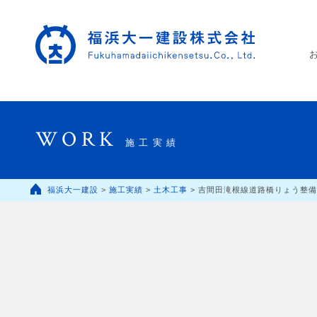
WORK
施工実績
福浜大一建設
>
施工実績
>
土木工事
>
吉間田滝根線道路橋りょう整