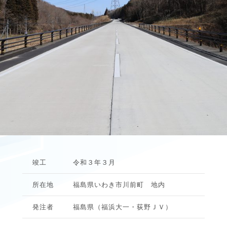
竣工
令和３年３月
所在地
福島県いわき市川前町 地内
発注者
福島県（福浜大一・荻野ＪＶ）