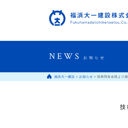
NEWS
お知らせ
福浜大一建設
>
お知らせ
>
技術同友会様より個
技