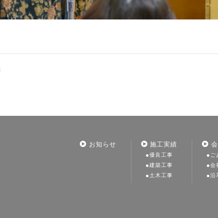
た
て
お知らせ
施工実績
会
優良工事
ご
建築工事
会
土木工事
沿