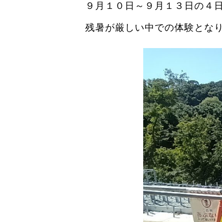
９
月
１０
日～
９
月
１３
日の
４
残暑が厳しい中での体験とな