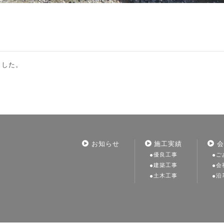
ました。
お知らせ
施工実績
会
優良工事
ご
建築工事
会
土木工事
沿